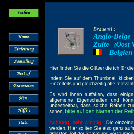
Brauerei :
Anglo-Belge
Zulte
Oost 
--
(
Belgien
---
Hier finden Sie die Gläser die ich für di
Indem Sie auf dem Thumbnail klicken,
Einzelteils und gleichzeitig alle relevan
Es wird Ihnen auffallen, dass einig
allgemeine Eigenschaften und könn
unbestreitbar, dass solche Reihen z
bitte auf den Namen der Reih
sehen,
Achtung, sehr wichtig !
Die einzelne
werden. Hier sollten Sie also ganz au
grössten Teil der Sammlung versäumen 