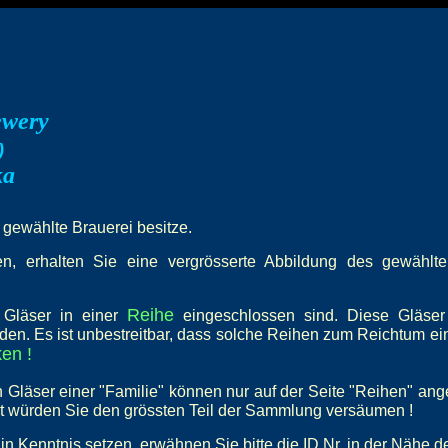
ewery
)
ka
e gewählte Brauerei besitze.
, erhalten Sie eine vergrösserte Abbildung des gewählten 
Reihe
e Gläser in einer
eingeschlossen sind. Diese Gläser
den. Es ist unbestreitbar, dass solche Reihen zum Reichtum e
en !
 Gläser einer "Familie" können nur auf der Seite "Reihen" an
st würden Sie den grössten Teil der Sammlung versäumen !
in Kenntnis setzen, erwähnen Sie bitte die ID Nr. in der Nähe d