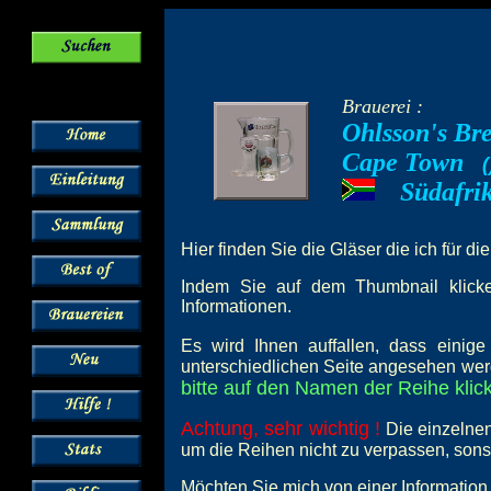
Brauerei :
Ohlsson's Br
Cape Town
--
(
Südafri
---
Hier finden Sie die Gläser die ich für di
Indem Sie auf dem Thumbnail klicken
Informationen.
Es wird Ihnen auffallen, dass einig
unterschiedlichen Seite angesehen wer
bitte auf den Namen der Reihe klick
Achtung, sehr wichtig !
Die einzelnen
um die Reihen nicht zu verpassen, son
Möchten Sie mich von einer Information 