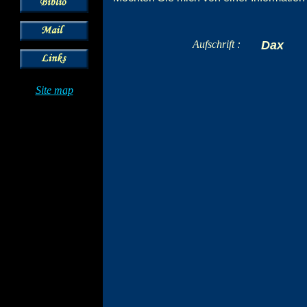
Aufschrift :
Dax
Site map