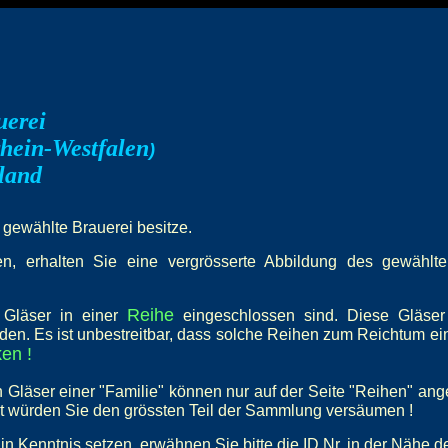
uerei
hein-Westfalen
)
land
e gewählte Brauerei besitze.
, erhalten Sie eine vergrösserte Abbildung des gewählten 
Reihe
e Gläser in einer
eingeschlossen sind. Diese Gläser
den. Es ist unbestreitbar, dass solche Reihen zum Reichtum e
en !
 Gläser einer "Familie" können nur auf der Seite "Reihen" an
st würden Sie den grössten Teil der Sammlung versäumen !
in Kenntnis setzen, erwähnen Sie bitte die ID Nr. in der Nähe d