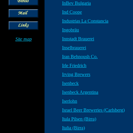
InBev Bulgaria
Ind Coope
Industrias La Constancia
Ingobräu
Innstadt Brauerei
Site map
Inselbrauerei
Iran Behnoush Co.
Irle Friedrich
Irving Brewers
Isenbeck
Isenbeck Argentina
Iserlohn
Israel Beer Breweries (Carlsberg)
Itala Pilsen (Birra)
Italia (Birra)