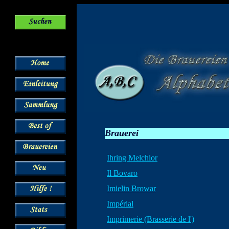
Brauerei
Ihring Melchior
Il Bovaro
Imielin Browar
Impérial
Imprimerie (Brasserie de l')